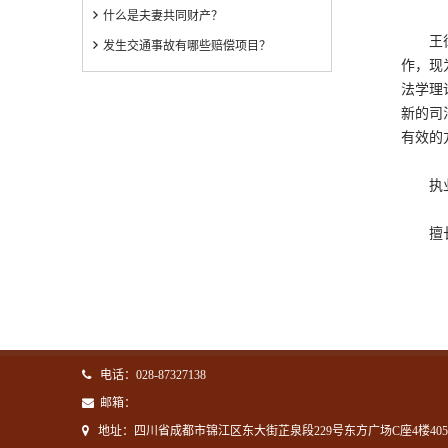
什么是夫妻共同财产？
王律师
发生交通事故有哪些赔偿项目？
作，现
法学理
新的司
有效的
执业理
擅长领
电话：028-87327138
邮箱：
地址：四川省成都市锦江区东大街芷泉段229号东方广场C座4楼40