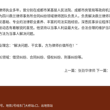
执业多年，曾分别在成都市某基层人民法院、成都市房管局等政府机关
为四川鼎兰律师事务所合同纠纷领域律师团队负责人，负责解决鼎兰律师
论基础、专业的法律职业素养、丰富的司法实践经验，深悉民事诉讼程序
法动态有着敏锐的直觉。他坚持以当事人利益最大化，合法合理的维护当
方法为当事人解决问题。
念：“解决问题、干实事，方为律师价值所在！”
域：借贷纠纷、合同纠纷、侵权纠纷、刑事纠纷等。
上一篇：
张劲华律师
下一篇
5号。地铁2号线东门大桥站c口，出地铁站